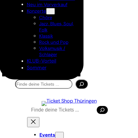
Neu im Vorverkauf
Konzerte
Chöre
Jazz, Blues, Soul,
Folk
Klassik
Rock und Pop
Volksmusik /
Schlager
KLUB-Vorteil
Sommer
Suchen
Suchen
Events