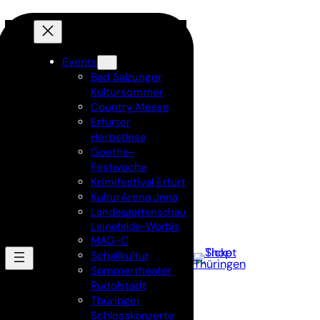
Events
Bad Salzunger
Kultursommer
Country Messe
Erfurter
Herbstlese
Goethe-
Festwoche
Krimifestival Erfurt
KulturArena Jena
Landesgartenschau
Leinefelde-Worbis
MAG-C
Schallkultur
Sommertheater
Rudolstadt
Thüringer
Schlosskonzerte