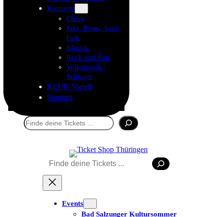
Konzerte
Chöre
Jazz, Blues, Soul,
Folk
Klassik
Rock und Pop
Volksmusik /
Schlager
KLUB-Vorteil
Sommer
Suchen
Suchen
Events
Bad Salzunger Kultursommer