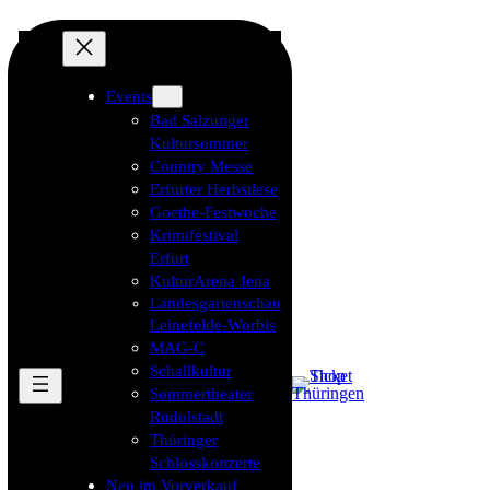
Events
Bad Salzunger
Kultursommer
Country Messe
Erfurter Herbstlese
Goethe-Festwoche
Krimifestival
Erfurt
KulturArena Jena
Landesgartenschau
Leinefelde-Worbis
MAG-C
Schallkultur
Sommertheater
Rudolstadt
Thüringer
Schlosskonzerte
Neu im Vorverkauf