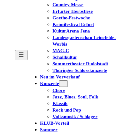
Country Messe
Erfurter Herbstlese
Goethe-Festwoche
Krimifestival Erfurt
KulturArena Jena
Landesgartenschau Leinefelde-
Worbis
MAG-C
Schallkultur
Sommertheater Rudolstadt
Thüringer Schlosskonzerte
Neu im Vorverkauf
Konzerte
Chöre
Jazz, Blues, Soul, Folk
Klassik
Rock und Pop
Volksmusik / Schlager
KLUB-Vorteil
Sommer