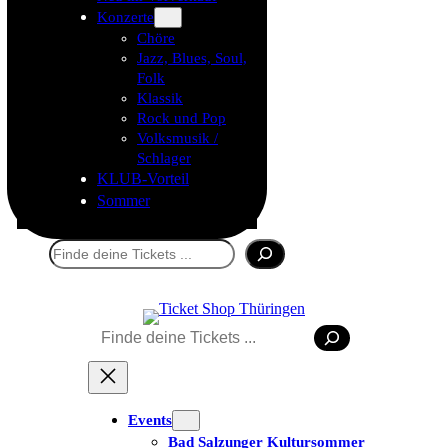
Konzerte
Chöre
Jazz, Blues, Soul,
Folk
Klassik
Rock und Pop
Volksmusik /
Schlager
KLUB-Vorteil
Sommer
Suchen
Suchen
Tickets kaufen
Events
Bad Salzunger Kultursommer