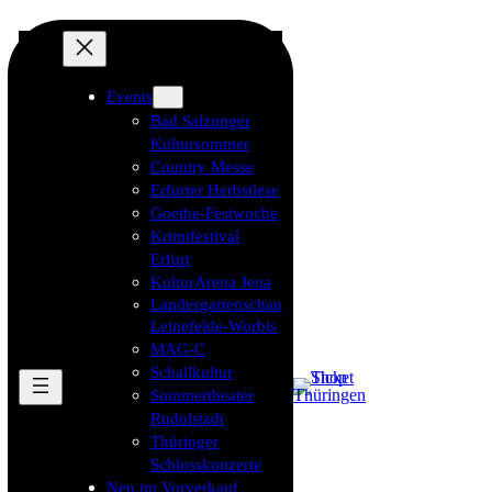
Events
Bad Salzunger
Kultursommer
Country Messe
Erfurter Herbstlese
Goethe-Festwoche
Krimifestival
Erfurt
KulturArena Jena
Landesgartenschau
Leinefelde-Worbis
MAG-C
Schallkultur
Sommertheater
Rudolstadt
Thüringer
Schlosskonzerte
Neu im Vorverkauf