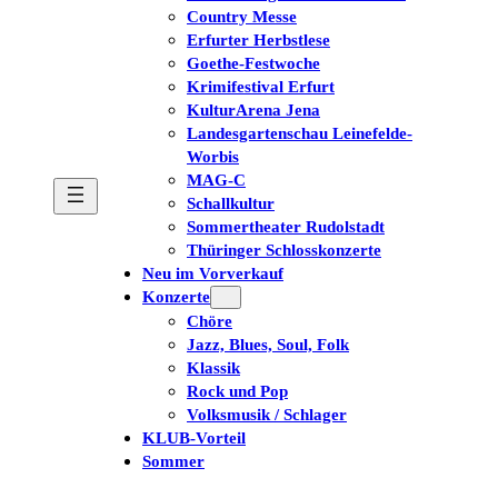
Country Messe
Erfurter Herbstlese
Goethe-Festwoche
Krimifestival Erfurt
KulturArena Jena
Landesgartenschau Leinefelde-
Worbis
MAG-C
Schallkultur
Sommertheater Rudolstadt
Thüringer Schlosskonzerte
Neu im Vorverkauf
Konzerte
Chöre
Jazz, Blues, Soul, Folk
Klassik
Rock und Pop
Volksmusik / Schlager
KLUB-Vorteil
Sommer