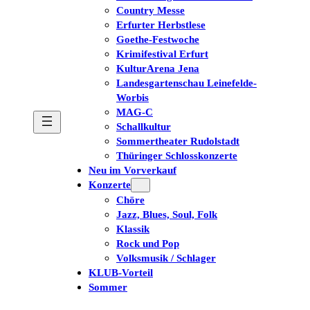
Country Messe
Erfurter Herbstlese
Goethe-Festwoche
Krimifestival Erfurt
KulturArena Jena
Landesgartenschau Leinefelde-
Worbis
MAG-C
Schallkultur
Sommertheater Rudolstadt
Thüringer Schlosskonzerte
Neu im Vorverkauf
Konzerte
Chöre
Jazz, Blues, Soul, Folk
Klassik
Rock und Pop
Volksmusik / Schlager
KLUB-Vorteil
Sommer