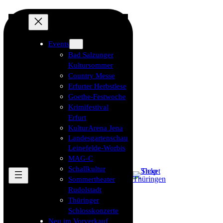
Events
Bad Salzunger
Kultursommer
Country Messe
Erfurter Herbstlese
Goethe-Festwoche
Krimifestival
Erfurt
KulturArena Jena
Landesgartenschau
Leinefelde-Worbis
MAG-C
Schallkultur
Sommertheater
Rudolstadt
Thüringer
Schlosskonzerte
Neu im Vorverkauf