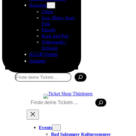
Konzerte
Chöre
Jazz, Blues, Soul,
Folk
Klassik
Rock und Pop
Volksmusik /
Schlager
KLUB-Vorteil
Sommer
Suchen
Suchen
Tickets kaufen
Events
Bad Salzunger Kultursommer