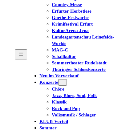
Country Messe
Erfurter Herbstlese
Goethe-Festwoche
Krimifestival Erfurt
KulturArena Jena
Landesgartenschau Leinefelde-
Worbis
MAG-C
Schallkultur
Sommertheater Rudolstadt
Thüringer Schlosskonzerte
Neu im Vorverkauf
Konzerte
Chöre
Jazz, Blues, Soul, Folk
Klassik
Rock und Pop
Volksmusik / Schlager
KLUB-Vorteil
Sommer