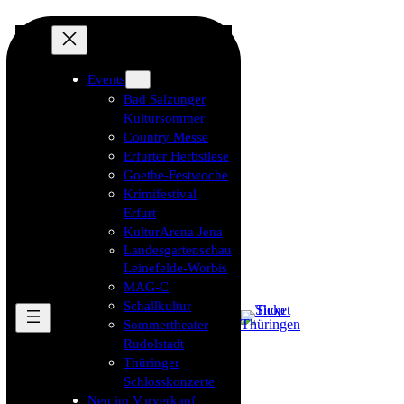
Events
Bad Salzunger
Kultursommer
Country Messe
Erfurter Herbstlese
Goethe-Festwoche
Krimifestival
Erfurt
KulturArena Jena
Landesgartenschau
Leinefelde-Worbis
MAG-C
Schallkultur
Sommertheater
Rudolstadt
Thüringer
Schlosskonzerte
Neu im Vorverkauf