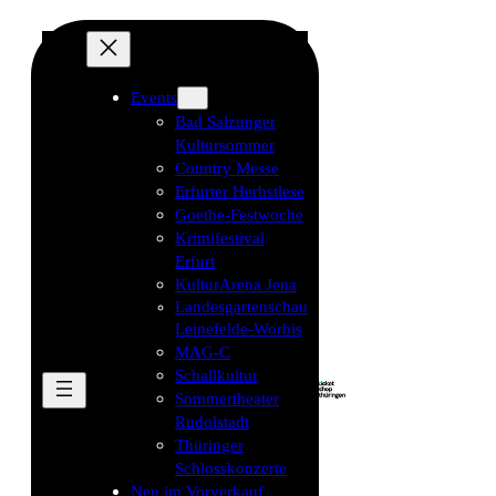
Events
Bad Salzunger
Kultursommer
Country Messe
Erfurter Herbstlese
Goethe-Festwoche
Krimifestival
Erfurt
KulturArena Jena
Landesgartenschau
Leinefelde-Worbis
MAG-C
Schallkultur
Sommertheater
Rudolstadt
Thüringer
Schlosskonzerte
Neu im Vorverkauf