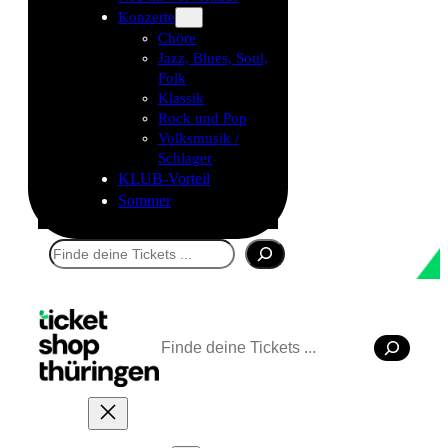
Konzerte
Chöre
Jazz, Blues, Soul,
Folk
Klassik
Rock und Pop
Volksmusik /
Schlager
KLUB-Vorteil
Sommer
Suchen
Suchen