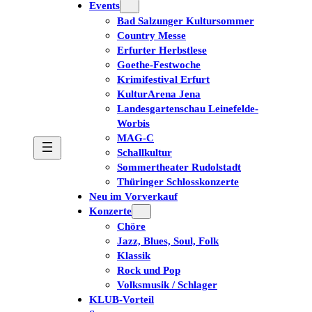
Events
Tickets kaufen
Bad Salzunger Kultursommer
Country Messe
Erfurter Herbstlese
Goethe-Festwoche
Krimifestival Erfurt
KulturArena Jena
Landesgartenschau Leinefelde-
Worbis
MAG-C
Schallkultur
Sommertheater Rudolstadt
Thüringer Schlosskonzerte
Neu im Vorverkauf
Konzerte
Chöre
Jazz, Blues, Soul, Folk
Klassik
Rock und Pop
Volksmusik / Schlager
KLUB-Vorteil