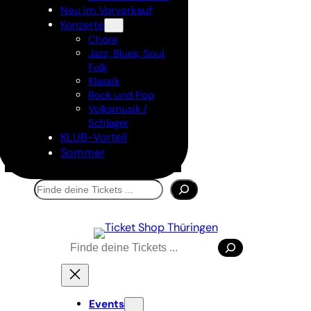
Neu im Vorverkauf
Konzerte
Chöre
Jazz, Blues, Soul,
Folk
Klassik
Rock und Pop
Volksmusik /
Schlager
KLUB-Vorteil
Sommer
Suchen
Suchen
Tickets kaufen
Events