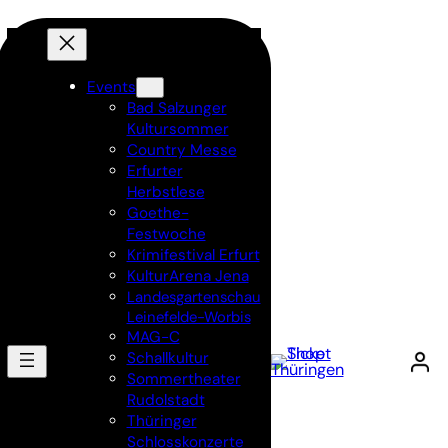
Events
Bad Salzunger
Kultursommer
Country Messe
Erfurter
Herbstlese
Goethe-
Festwoche
Krimifestival Erfurt
KulturArena Jena
Landesgartenschau
Leinefelde-Worbis
MAG-C
Schallkultur
Sommertheater
Rudolstadt
Thüringer
Schlosskonzerte