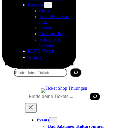
Konzerte
Chöre
Jazz, Blues, Soul,
Folk
Klassik
Rock und Pop
Volksmusik /
Schlager
KLUB-Vorteil
Sommer
Suchen
Suchen
Tickets kaufen
Events
Bad Salzunger Kultursommer