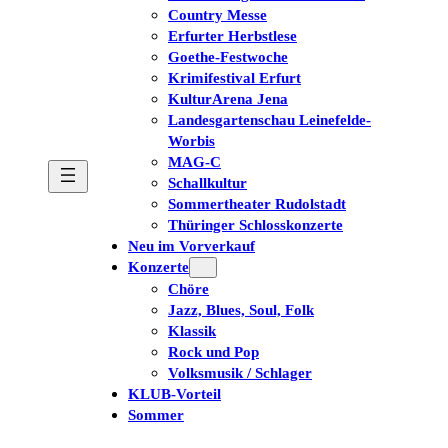
Country Messe
Erfurter Herbstlese
Goethe-Festwoche
Krimifestival Erfurt
KulturArena Jena
Landesgartenschau Leinefelde-
Worbis
MAG-C
Schallkultur
Sommertheater Rudolstadt
Thüringer Schlosskonzerte
Neu im Vorverkauf
Konzerte
Chöre
Jazz, Blues, Soul, Folk
Klassik
Rock und Pop
Volksmusik / Schlager
KLUB-Vorteil
Sommer