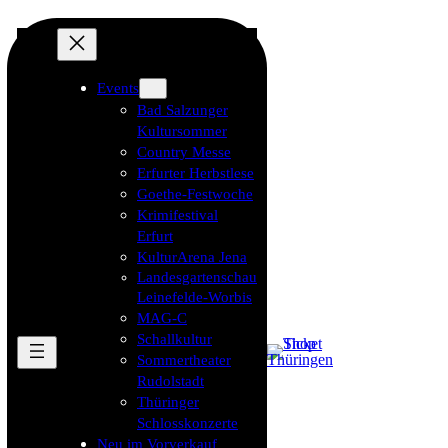
Events
Bad Salzunger
Kultursommer
Country Messe
Erfurter Herbstlese
Goethe-Festwoche
Krimifestival
Erfurt
KulturArena Jena
Landesgartenschau
Leinefelde-Worbis
MAG-C
Schallkultur
Sommertheater
Rudolstadt
Thüringer
Schlosskonzerte
Neu im Vorverkauf