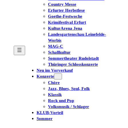
Country Messe
Erfurter Herbstlese
Goethe-Festwoche
Krimifestival Erfurt
KulturArena Jena
Landesgartenschau Leinefelde-
Worbis
MAG-C
Schallkultur
Sommertheater Rudolstadt
Thüringer Schlosskonzerte
Neu im Vorverkauf
Konzerte
Chöre
Jazz, Blues, Soul, Folk
Klassik
Rock und Pop
Volksmusik / Schlager
KLUB-Vorteil
Sommer