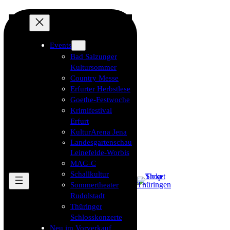
Events
Bad Salzunger
Kultursommer
Country Messe
Erfurter Herbstlese
Goethe-Festwoche
Krimifestival
Erfurt
KulturArena Jena
Landesgartenschau
Leinefelde-Worbis
MAG-C
Schallkultur
Sommertheater
Rudolstadt
Thüringer
Schlosskonzerte
Neu im Vorverkauf