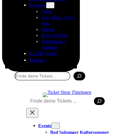
Konzerte
Chöre
Jazz, Blues, Soul,
Folk
Klassik
Rock und Pop
Volksmusik /
Schlager
KLUB-Vorteil
Sommer
Suchen
Suchen
Tickets kaufen
Events
Bad Salzunger Kultursommer