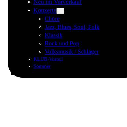
Neu im Vorverkauf
Konzerte
Chöre
Jazz, Blues, Soul, Folk
Klassik
Rock und Pop
Volksmusik / Schlager
KLUB-Vorteil
Sommer