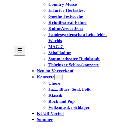
Country Messe
Erfurter Herbstlese
Goethe-Festwoche
Krimifestival Erfurt
KulturArena Jena
Landesgartenschau Leinefelde-
Worbis
MAG-C
Schallkultur
Sommertheater Rudolstadt
Thüringer Schlosskonzerte
Neu im Vorverkauf
Konzerte
Chöre
Jazz, Blues, Soul, Folk
Klassik
Rock und Pop
Volksmusik / Schlager
KLUB-Vorteil
Sommer