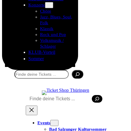
Konzerte
Chöre
Jazz, Blues, Soul,
Folk
Klassik
Rock und Pop
Volksmusik /
Schlager
KLUB-Vorteil
Sommer
Suchen
Suchen
Events
Bad Salzunger Kultursommer