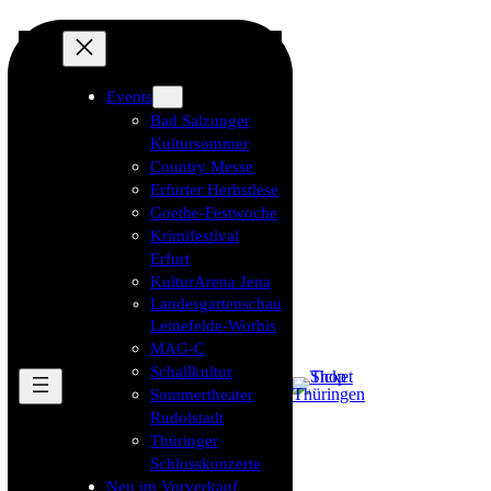
Events
Bad Salzunger
Kultursommer
Country Messe
Erfurter Herbstlese
Goethe-Festwoche
Krimifestival
Erfurt
KulturArena Jena
Landesgartenschau
Leinefelde-Worbis
MAG-C
Schallkultur
Sommertheater
Rudolstadt
Thüringer
Schlosskonzerte
Neu im Vorverkauf