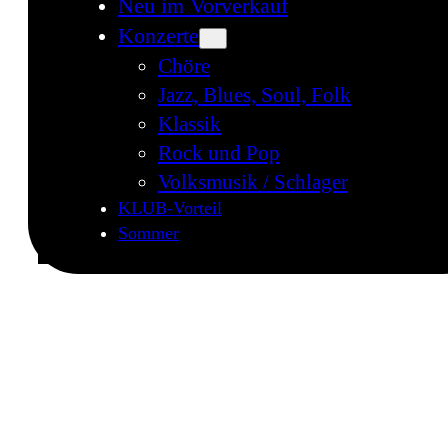
Neu im Vorverkauf
Konzerte
Chöre
Jazz, Blues, Soul, Folk
Klassik
Rock und Pop
Volksmusik / Schlager
KLUB-Vorteil
Sommer