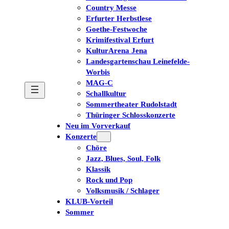
Country Messe
Erfurter Herbstlese
Goethe-Festwoche
Krimifestival Erfurt
KulturArena Jena
Landesgartenschau Leinefelde-
Worbis
MAG-C
Schallkultur
Sommertheater Rudolstadt
Thüringer Schlosskonzerte
Neu im Vorverkauf
Konzerte
Chöre
Jazz, Blues, Soul, Folk
Klassik
Rock und Pop
Volksmusik / Schlager
KLUB-Vorteil
Sommer