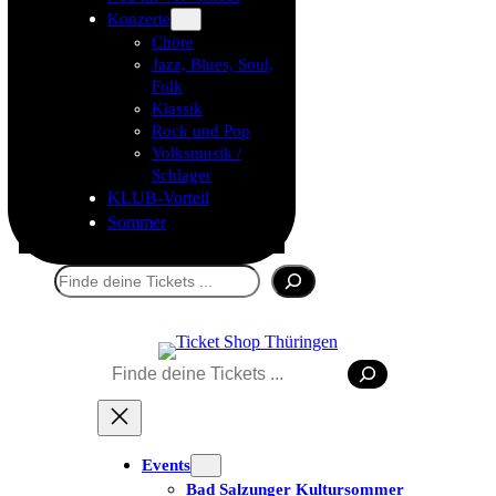
Konzerte
Chöre
Jazz, Blues, Soul,
Folk
Klassik
Rock und Pop
Volksmusik /
Schlager
KLUB-Vorteil
Sommer
Suchen
Suchen
Tickets kaufen
Events
Bad Salzunger Kultursommer