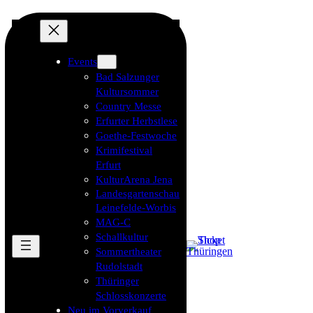
Events
Bad Salzunger
Kultursommer
Country Messe
Erfurter Herbstlese
Goethe-Festwoche
Krimifestival
Erfurt
KulturArena Jena
Landesgartenschau
Leinefelde-Worbis
MAG-C
Schallkultur
Sommertheater
Rudolstadt
Thüringer
Schlosskonzerte
Neu im Vorverkauf