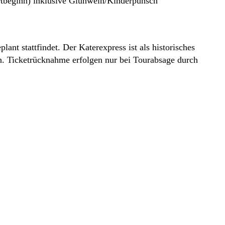
rtbeginn) inklusive Glühwein/Kinderpunsch
lant stattfindet. Der Katerexpress ist als historisches
h. Ticketrücknahme erfolgen nur bei Tourabsage durch