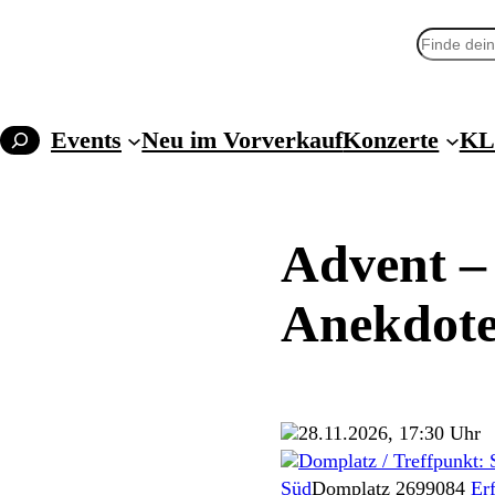
Suchen
Events
Neu im Vorverkauf
Konzerte
KL
Advent –
Anekdot
28.11.2026, 17:30 Uhr
Domplatz / Treffpunkt: 
Süd
Domplatz 26
99084
Erf