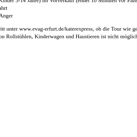
inder 3-14 Jahre) im Vorverkauf (endet 10 Minuten vor Fah
ahrt
 Anger
itt unter www.evag-erfurt.de/katerexpress, ob die Tour wie gep
on Rollstühlen, Kinderwagen und Haustieren ist nicht möglic