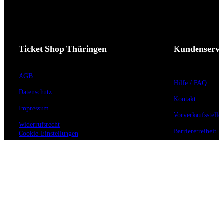
Ticket Shop Thüringen
Kundenserv
AGB
Hilfe / FAQ
Datenschutz
Kontakt
Impressum
Vorverkaufsstell
Widerrufsrecht
Barrierefreiheit
Cookie-Einstellungen
Anmeldung zum 