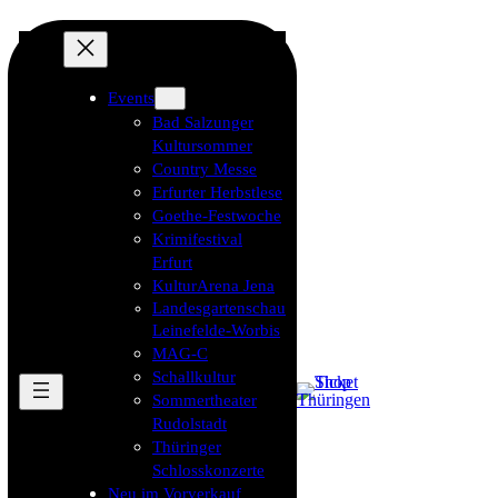
Events
Bad Salzunger
Kultursommer
Country Messe
Erfurter Herbstlese
Goethe-Festwoche
Krimifestival
Erfurt
KulturArena Jena
Landesgartenschau
Leinefelde-Worbis
MAG-C
Schallkultur
Sommertheater
Rudolstadt
Thüringer
Schlosskonzerte
Neu im Vorverkauf