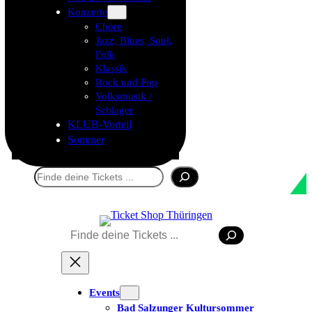
Konzerte
Chöre
Jazz, Blues, Soul,
Folk
Klassik
Rock und Pop
Volksmusik /
Schlager
KLUB-Vorteil
Sommer
Suchen
Suchen
Tickets kaufen
Events
Bad Salzunger Kultursommer