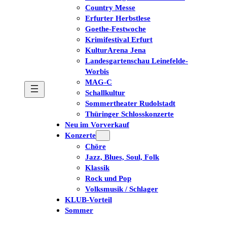
Country Messe
Erfurter Herbstlese
Goethe-Festwoche
Krimifestival Erfurt
KulturArena Jena
Landesgartenschau Leinefelde-
Worbis
MAG-C
Schallkultur
Sommertheater Rudolstadt
Thüringer Schlosskonzerte
Neu im Vorverkauf
Konzerte
Chöre
Jazz, Blues, Soul, Folk
Klassik
Rock und Pop
Volksmusik / Schlager
KLUB-Vorteil
Sommer