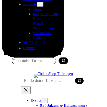
Konzerte
Chöre
Jazz, Blues, Soul,
Folk
Klassik
Rock und Pop
Volksmusik /
Schlager
KLUB-Vorteil
Sommer
Suchen
Suchen
Tickets kaufen
Events
Bad Salzunger Kultursommer