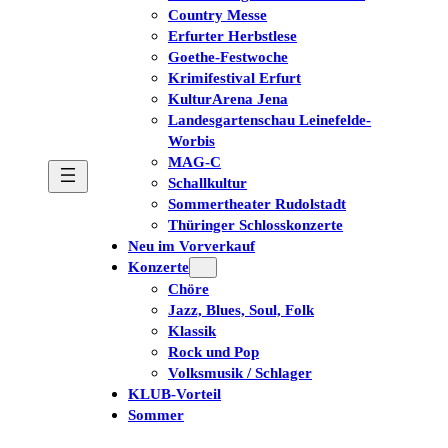
Country Messe
Erfurter Herbstlese
Goethe-Festwoche
Krimifestival Erfurt
KulturArena Jena
Landesgartenschau Leinefelde-
Worbis
MAG-C
Schallkultur
Sommertheater Rudolstadt
Thüringer Schlosskonzerte
Neu im Vorverkauf
Konzerte
Chöre
Jazz, Blues, Soul, Folk
Klassik
Rock und Pop
Volksmusik / Schlager
KLUB-Vorteil
Sommer