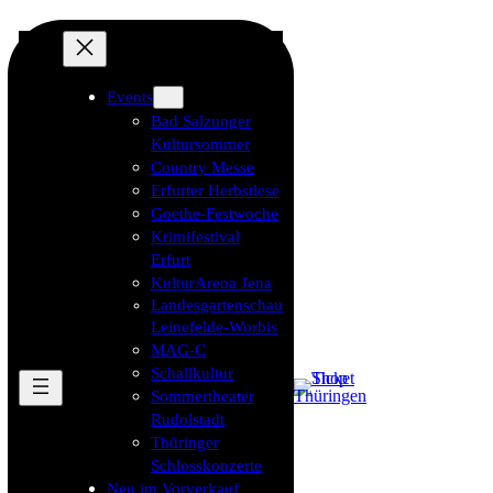
Events
Bad Salzunger
Kultursommer
Country Messe
Erfurter Herbstlese
Goethe-Festwoche
Krimifestival
Erfurt
KulturArena Jena
Landesgartenschau
Leinefelde-Worbis
MAG-C
Schallkultur
Sommertheater
Rudolstadt
Thüringer
Schlosskonzerte
Neu im Vorverkauf