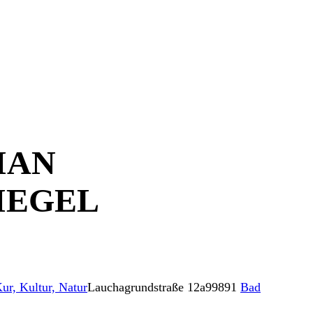
IAN
IEGEL
ur, Kultur, Natur
Lauchagrundstraße 12a
99891
Bad