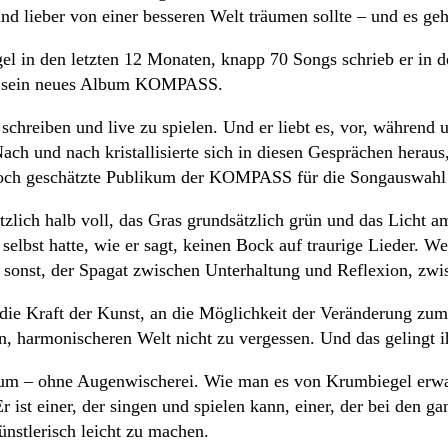
und lieber von einer besseren Welt träumen sollte – und es 
l in den letzten 12 Monaten, knapp 70 Songs schrieb er in der
is: sein neues Album KOMPASS.
schreiben und live zu spielen. Und er liebt es, vor, während 
Nach und nach kristallisierte sich in diesen Gesprächen herau
 hoch geschätzte Publikum der KOMPASS für die Songauswahl
ich halb voll, das Gras grundsätzlich grün und das Licht am
st hatte, wie er sagt, keinen Bock auf traurige Lieder. Wer j
en sonst, der Spagat zwischen Unterhaltung und Reflexion, zw
an die Kraft der Kunst, an die Möglichkeit der Veränderung z
en, harmonischeren Welt nicht zu vergessen. Und das gelingt
m – ohne Augenwischerei. Wie man es von Krumbiegel erwart
ist einer, der singen und spielen kann, einer, der bei den g
ünstlerisch leicht zu machen.