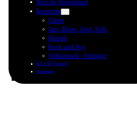
Neu im Vorverkauf
Konzerte
Chöre
Jazz, Blues, Soul, Folk
Klassik
Rock und Pop
Volksmusik / Schlager
KLUB-Vorteil
Sommer