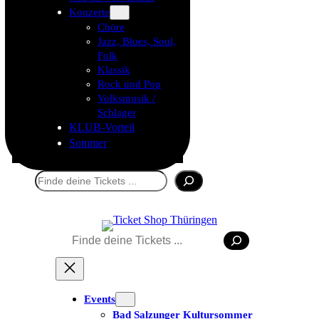
Konzerte
Chöre
Jazz, Blues, Soul,
Folk
Klassik
Rock und Pop
Volksmusik /
Schlager
KLUB-Vorteil
Sommer
Suchen
Suchen
Events
Bad Salzunger Kultursommer