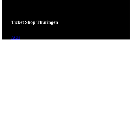
Ticket Shop Thüringen
AGB
Datenschutz
Impressum
Widerrufsrecht
Cookie-Einstellungen
Kundenservice
Hilfe / FAQ
Kontakt
Vorverkaufsstellen
Barrierefreiheit