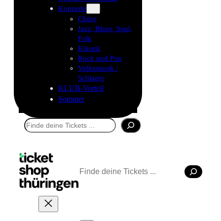
Konzerte
Chöre
Jazz, Blues, Soul,
Folk
Klassik
Rock und Pop
Volksmusik /
Schlager
KLUB-Vorteil
Sommer
Suchen
Suchen