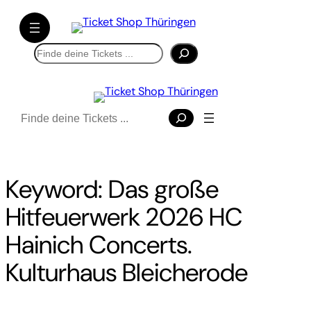
Direkt
zum
Inhalt
Suchen
wechseln
Suchen
Keyword:
Das große
Hitfeuerwerk 2026 HC
Hainich Concerts.
Kulturhaus Bleicherode