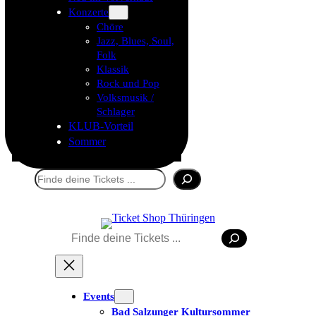
Konzerte
Chöre
Jazz, Blues, Soul,
Folk
Klassik
Rock und Pop
Volksmusik /
Schlager
KLUB-Vorteil
Sommer
Suchen
Suchen
Events
Bad Salzunger Kultursommer