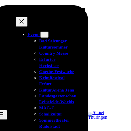
Events
Bad Salzunger
Kultursommer
Country Messe
Erfurter
Herbstlese
Goethe-Festwoche
Krimifestival
Erfurt
KulturArena Jena
Landesgartenschau
Leinefelde-Worbis
MAG-C
Schallkultur
Sommertheater
Rudolstadt