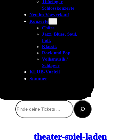
Thüringer
Schlosskonzerte
Neu im Vorverkauf
Konzerte
Chöre
Jazz, Blues, Soul,
Folk
Klassik
Rock und Pop
Volksmusik /
Schlager
KLUB-Vorteil
Sommer
Suchen
theater-spiel-laden