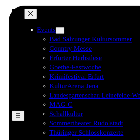
Direkt
zum
Inhalt
Events
wechseln
Bad Salzunger Kultursommer
Country Messe
Erfurter Herbstlese
Goethe-Festwoche
Krimifestival Erfurt
KulturArena Jena
Landesgartenschau Leinefelde-Wo
MAG-C
Schallkultur
Sommertheater Rudolstadt
Thüringer Schlosskonzerte