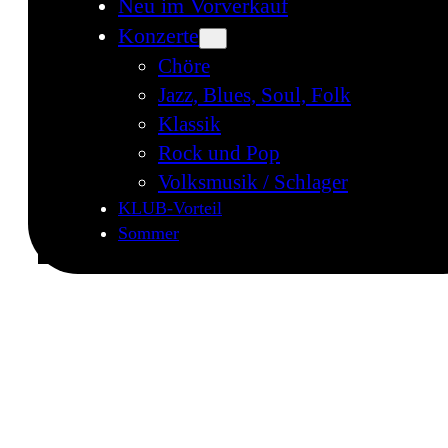
Neu im Vorverkauf
Konzerte
Chöre
Jazz, Blues, Soul, Folk
Klassik
Rock und Pop
Volksmusik / Schlager
KLUB-Vorteil
Sommer