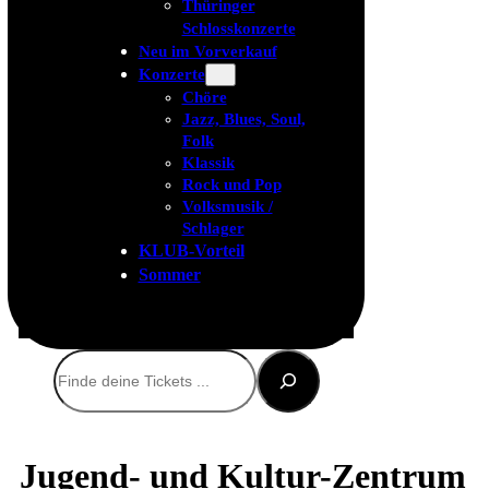
Thüringer
Schlosskonzerte
Neu im Vorverkauf
Konzerte
Chöre
Jazz, Blues, Soul,
Folk
Klassik
Rock und Pop
Volksmusik /
Schlager
KLUB-Vorteil
Sommer
Suchen
Jugend- und Kultur-Zentrum