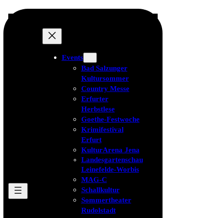
Events
Bad Salzunger
Kultursommer
Country Messe
Erfurter
Herbstlese
Goethe-Festwoche
Krimifestival
Erfurt
KulturArena Jena
Landesgartenschau
Leinefelde-Worbis
MAG-C
Schallkultur
Sommertheater
Rudolstadt