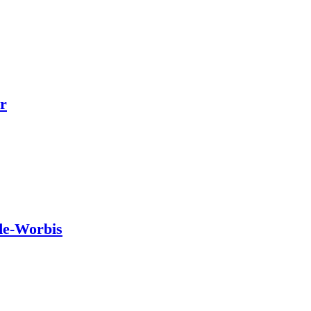
r
de-Worbis