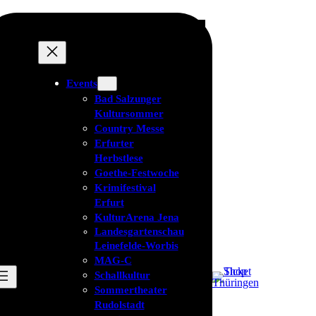
Events
Bad Salzunger
Kultursommer
Country Messe
Erfurter
Herbstlese
Goethe-Festwoche
Krimifestival
Erfurt
KulturArena Jena
Landesgartenschau
Leinefelde-Worbis
MAG-C
Schallkultur
Sommertheater
Rudolstadt