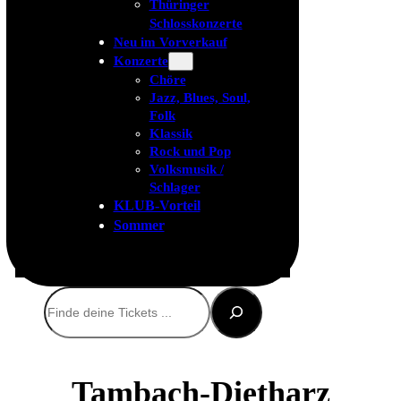
Thüringer
Schlosskonzerte
Neu im Vorverkauf
Konzerte
Chöre
Jazz, Blues, Soul,
Folk
Klassik
Rock und Pop
Volksmusik /
Schlager
KLUB-Vorteil
Sommer
Suchen
Tambach-Dietharz