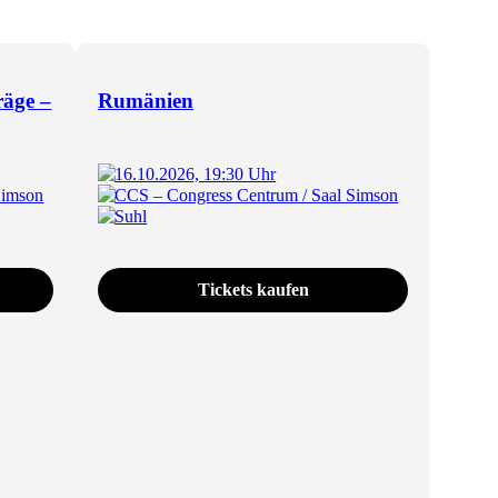
räge –
Rumänien
16.10.2026, 19:30 Uhr
Simson
CCS – Congress Centrum / Saal Simson
Suhl
Tickets kaufen