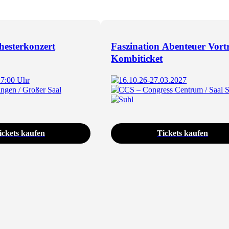
esterkonzert
Faszination Abenteuer Vort
Kombiticket
17:00 Uhr
16.10.26-27.03.2027
ngen / Großer Saal
CCS – Congress Centrum / Saal 
Suhl
ickets kaufen
Tickets kaufen