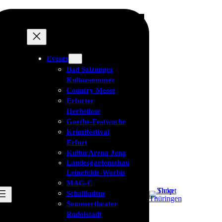
Events
Bad Salzunger
Kultursommer
Country Messe
Erfurter
Herbstlese
Goethe-Festwoche
Krimifestival
Erfurt
KulturArena Jena
Landesgartenschau
Leinefelde-Worbis
MAG-C
Schallkultur
Sommertheater
Rudolstadt