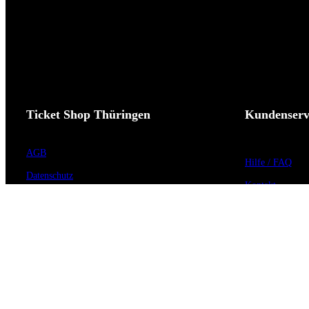
Ticket Shop Thüringen
Kundenserv
AGB
Hilfe / FAQ
Datenschutz
Kontakt
Impressum
Vorverkaufsstell
Widerrufsrecht
Barrierefreiheit
Cookie-Einstellungen
Anmeldung zum 