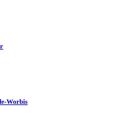
r
de-Worbis