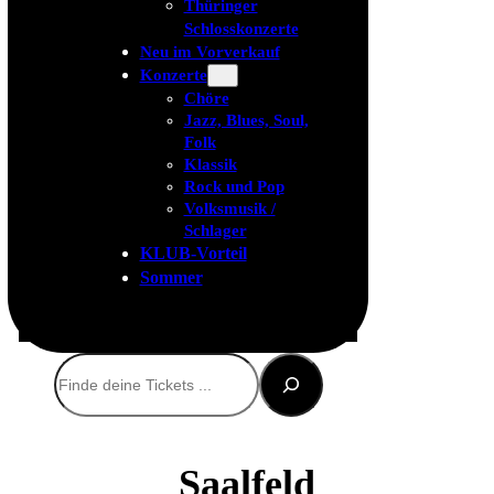
Thüringer
Schlosskonzerte
Neu im Vorverkauf
Konzerte
Chöre
Jazz, Blues, Soul,
Folk
Klassik
Rock und Pop
Volksmusik /
Schlager
KLUB-Vorteil
Sommer
Suchen
Saalfeld