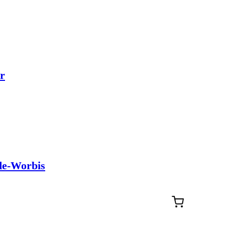
r
de-Worbis