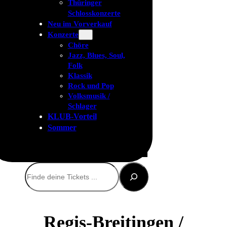
Thüringer
Schlosskonzerte
Neu im Vorverkauf
Konzerte
Chöre
Jazz, Blues, Soul,
Folk
Klassik
Rock und Pop
Volksmusik /
Schlager
KLUB-Vorteil
Sommer
Suchen
Regis-Breitingen /