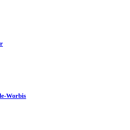
r
de-Worbis