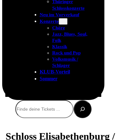
Thüringer
Schlosskonzerte
Neu im Vorverkauf
Konzerte
Chöre
Jazz, Blues, Soul,
Folk
Klassik
Rock und Pop
Volksmusik /
Schlager
KLUB-Vorteil
Sommer
Suchen
Schloss Elisabethenburg /