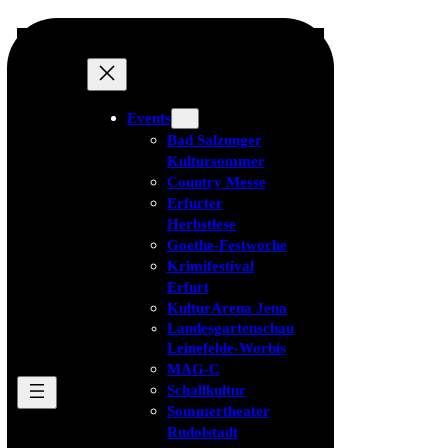
Events
Bad Salzunger
Kultursommer
Country Messe
Erfurter
Herbstlese
Goethe-Festwoche
Krimifestival
Erfurt
KulturArena Jena
Landesgartenschau
Leinefelde-Worbis
MAG-C
Schallkultur
Sommertheater
Rudolstadt