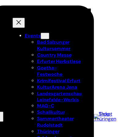
Events
Bad Salzunger
Kultursommer
Country Messe
Erfurter Herbstlese
Goethe-
Festwoche
Krimifestival Erfurt
KulturArena Jena
Landesgartenschau
Leinefelde-Worbis
MAG-C
Schallkultur
Sommertheater
Rudolstadt
Thüringer