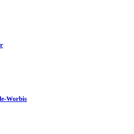
r
de-Worbis