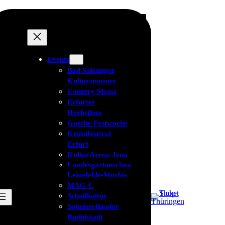
Events
Bad Salzunger
Kultursommer
Country Messe
Erfurter
Herbstlese
Goethe-Festwoche
Krimifestival
Erfurt
KulturArena Jena
Landesgartenschau
Leinefelde-Worbis
MAG-C
Schallkultur
Sommertheater
Rudolstadt