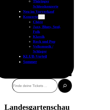
Thüringer
Schlosskonzerte
Neu im Vorverkauf
Konzerte
Chöre
Jazz, Blues, Soul,
Folk
Klassik
Rock und Pop
Volksmusik /
Schlager
KLUB-Vorteil
Sommer
Suchen
Landesgartenschau