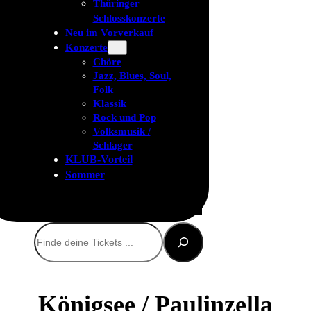
Thüringer
Schlosskonzerte
Neu im Vorverkauf
Konzerte
Chöre
Jazz, Blues, Soul,
Folk
Klassik
Rock und Pop
Volksmusik /
Schlager
KLUB-Vorteil
Sommer
Suchen
Königsee / Paulinzella