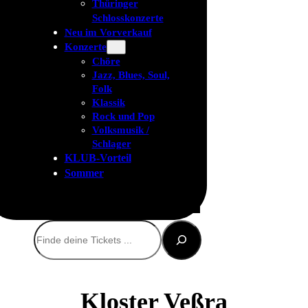
Thüringer
Schlosskonzerte
Neu im Vorverkauf
Konzerte
Chöre
Jazz, Blues, Soul,
Folk
Klassik
Rock und Pop
Volksmusik /
Schlager
KLUB-Vorteil
Sommer
Suchen
Kloster Veßra