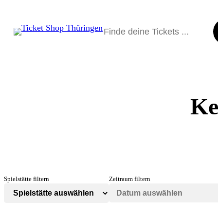
Direkt
zum
Suchen
Inhalt
wechseln
Ke
Spielstätte filtern
Zeitraum filtern