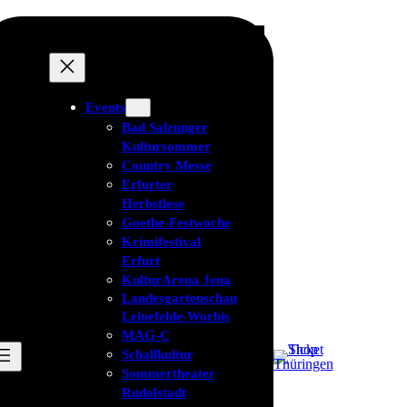
Events
Bad Salzunger
Kultursommer
Country Messe
Erfurter
Herbstlese
Goethe-Festwoche
Krimifestival
Erfurt
KulturArena Jena
Landesgartenschau
Leinefelde-Worbis
MAG-C
Schallkultur
Sommertheater
Rudolstadt