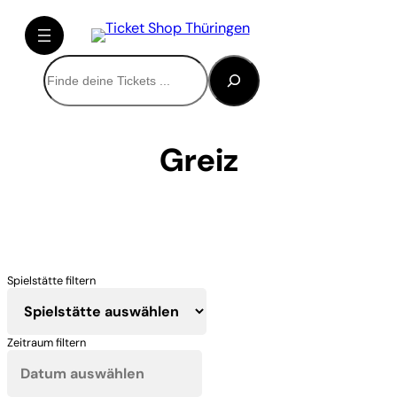
Direkt
zum
Inhalt
Suchen
wechseln
Greiz
Spielstätte filtern
Zeitraum filtern