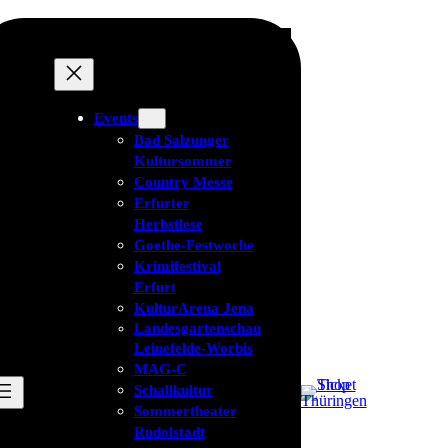
Events
Bad Salzunger
Kultursommer
Country Messe
Erfurter
Herbstlese
Goethe-Festwoche
Krimifestival
Erfurt
KulturArena Jena
Landesgartenschau
Leinefelde-Worbis
MAG-C
Schallkultur
Sommertheater
Rudolstadt