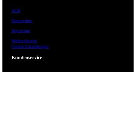
AGB
Datenschutz
Impressum
Widerrufsrecht
Cookie-Einstellungen
Kundenservice
Hilfe / FAQ
Kontakt
Vorverkaufsstellen
Barrierefreiheit
Anmeldung zum Newsletter
Für Veranstalter