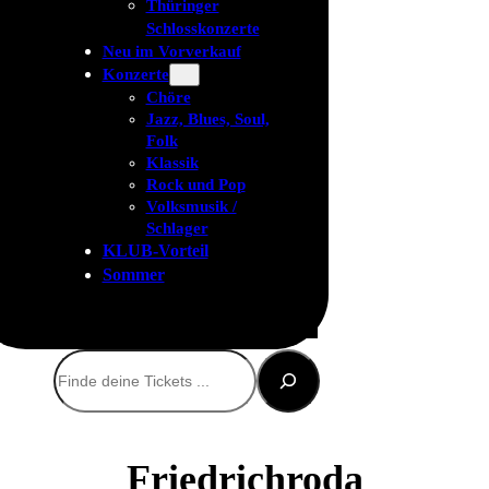
Thüringer
Schlosskonzerte
Neu im Vorverkauf
Konzerte
Chöre
Jazz, Blues, Soul,
Folk
Klassik
Rock und Pop
Volksmusik /
Schlager
KLUB-Vorteil
Sommer
Suchen
Friedrichroda