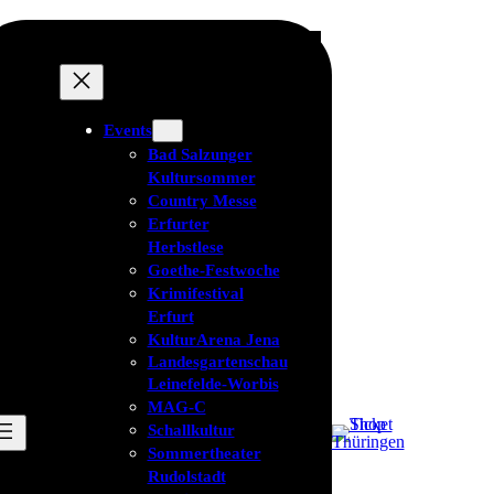
Events
Bad Salzunger
Kultursommer
Country Messe
Erfurter
Herbstlese
Goethe-Festwoche
Krimifestival
Erfurt
KulturArena Jena
Landesgartenschau
Leinefelde-Worbis
MAG-C
Schallkultur
Sommertheater
Rudolstadt