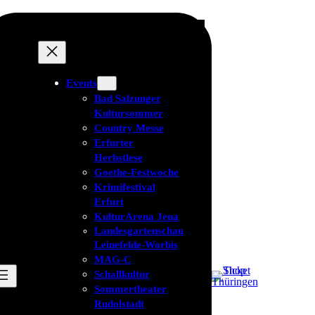
Events
Bad Salzunger
Kultursommer
Country Messe
Erfurter
Herbstlese
Goethe-Festwoche
Krimifestival
Erfurt
KulturArena Jena
Landesgartenschau
Leinefelde-Worbis
MAG-C
Schallkultur
Sommertheater
Rudolstadt