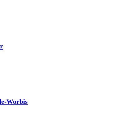
r
de-Worbis