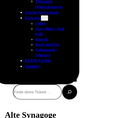
Thüringer
Schlosskonzerte
Neu im Vorverkauf
Konzerte
Chöre
Jazz, Blues, Soul,
Folk
Klassik
Rock und Pop
Volksmusik /
Schlager
KLUB-Vorteil
Sommer
Suchen
Alte Synagoge