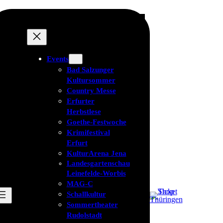
Events
Bad Salzunger
Kultursommer
Country Messe
Erfurter
Herbstlese
Goethe-Festwoche
Krimifestival
Erfurt
KulturArena Jena
Landesgartenschau
Leinefelde-Worbis
MAG-C
Schallkultur
Sommertheater
Rudolstadt